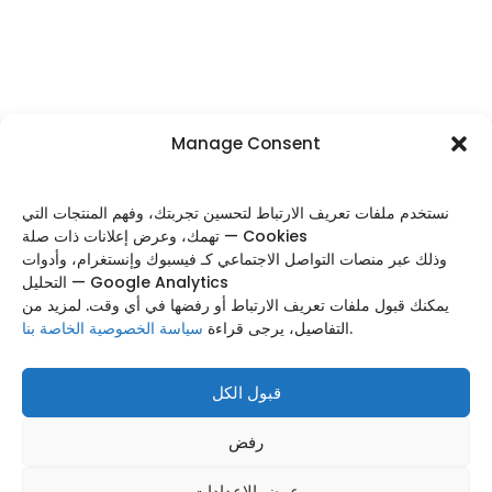
Manage Consent
نستخدم ملفات تعريف الارتباط لتحسين تجربتك، وفهم المنتجات التي
تهمك، وعرض إعلانات ذات صلة — Cookies
FOLLOW US
وذلك عبر منصات التواصل الاجتماعي كـ فيسبوك وإنستغرام، وأدوات
التحليل — Google Analytics
يمكنك قبول ملفات تعريف الارتباط أو رفضها في أي وقت. لمزيد من
سياسة الخصوصية الخاصة بنا
التفاصيل، يرجى قراءة
.
Categories
Useful Links
قبول الكل
Footer Menu
رفض
Based on
WoodMart
theme
2025
WooCommerce
Themes
.
عرض الإعدادات